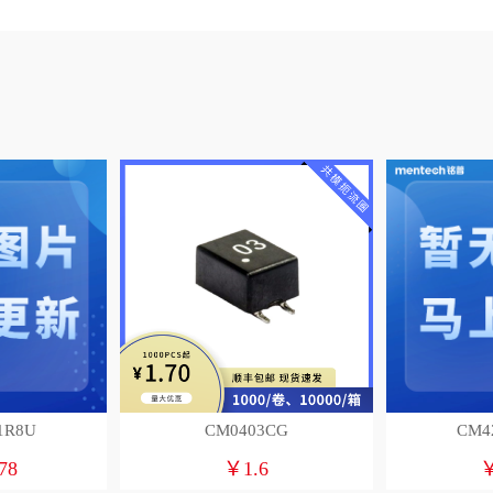
1R8U
CM0403CG
CM4
78
￥1.6
￥