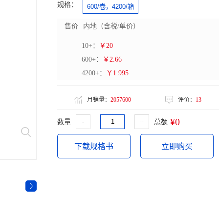
规格：
600/卷，4200/箱
售价
内地（含税/单价）
10+：
￥20
600+：
￥2.66
4200+：
￥1.995
月销量：
2057600
评价：
13
¥0
数量
总额
-
+
下载规格书
立即购买