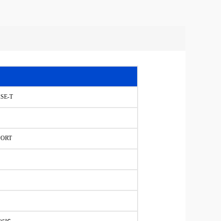
ASE-T
PORT