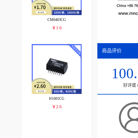
CM0403CG
￥1.6
商品评价
100
好评度 (
H1601CG
￥2.6