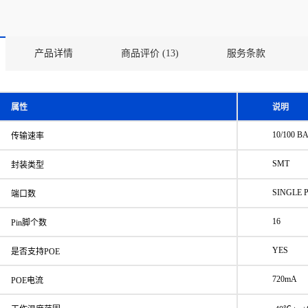
产品详情
商品评价 (13)
服务条款
属性
说明
10/100 B
传输速率
SMT
封装类型
SINGLE 
端口数
16
Pin脚个数
YES
是否支持POE
720mA
POE电流