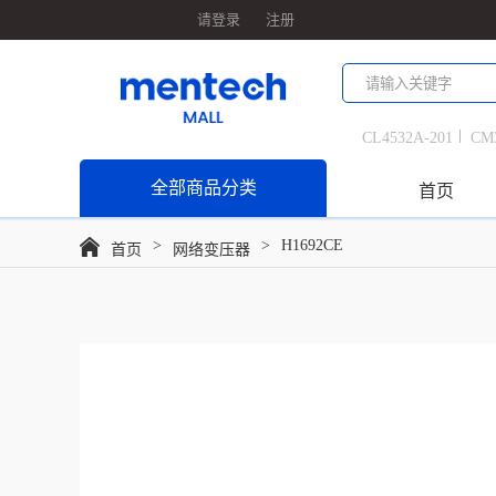
请登录
注册
CL4532A-201
CM
1
H1601CG
H16
全部商品分类
首页
CC2012A-801
H1
>
>
H1692CE
首页
网络变压器