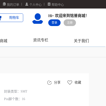
我的订单
个人中心
帮助中心
Hi~ 欢迎来到铭普商城！
购物车
登录
注册
资讯专栏
商城
关于我们
分享
收藏
封装类型：SMT
Pin脚个数：16