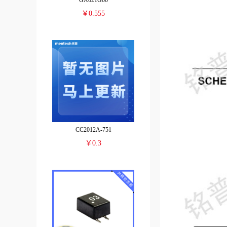
GA021G00
￥0.555
CC2012A-751
￥0.3