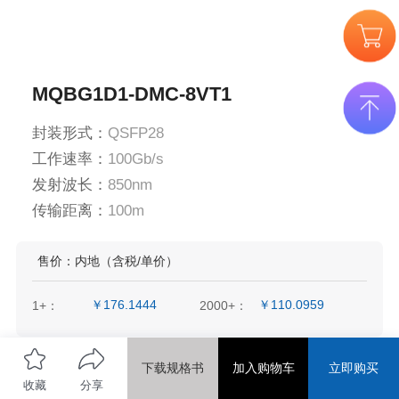
MQBG1D1-DMC-8VT1
封装形式：
QSFP28
工作速率：
100Gb/s
发射波长：
850nm
传输距离：
100m
分享到
售价：内地（含税/单价）
微信好友
朋友圈
新浪微博
￥176.1444
￥110.0959
1+：
2000+：
下载规格书
加入购物车
立即购买
QQ好友
QQ空间
收藏
分享