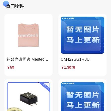
热门物料
铭普光磁周边 Mentech 文化衫（仅限自提）
CM422SG1R8U
￥59
￥1.3078
分享到